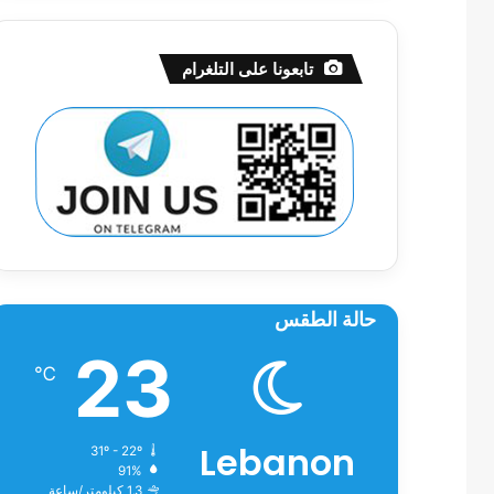
تابعونا على التلغرام
حالة الطقس
23
℃
Lebanon
31º - 22º
91%
1.3 كيلومتر/ساعة