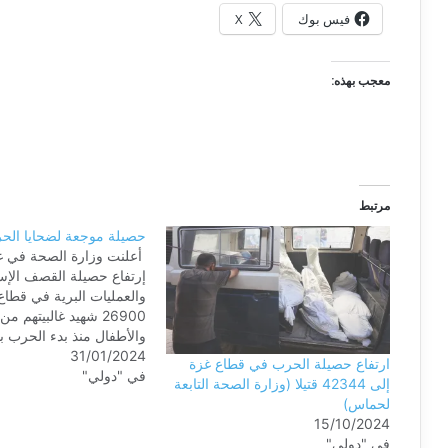
فيس بوك
X
معجب بهذه:
مرتبط
حصيلة موجعة لضحايا الح
أعلنت وزارة الصحة في غز
إرتفاع حصيلة القصف الإس
والعمليات البرية في قطاع
26900 شهيد غالبيتهم م
والأطفال منذ بدء الحرب ب
31/01/2024
وحماس في السابع من تشر
ارتفاع حصيلة الحرب في قطاع غزة
في "دولي"
بحسب وكالة "فرانس برس
إلى 42344 قتيلا (وزارة الصحة التابعة
الوزارة اس
لحماس)
الأقل في الأربع والعشري
15/10/2024
الماضية، بينما…
في "دولي"