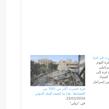
رب في غزة
ة اليوم
رائيلي
 غزة إلى
ن النساء
ين إسرائيل
ين الأول،
غزة خسرت أكثر من 80% من
". وأكدت
اقتصادها.. هذا ما كشفه البنك الدولي
تشهاد 150 شخصا على
23/02/2024
ن ساعة
في "دولي"