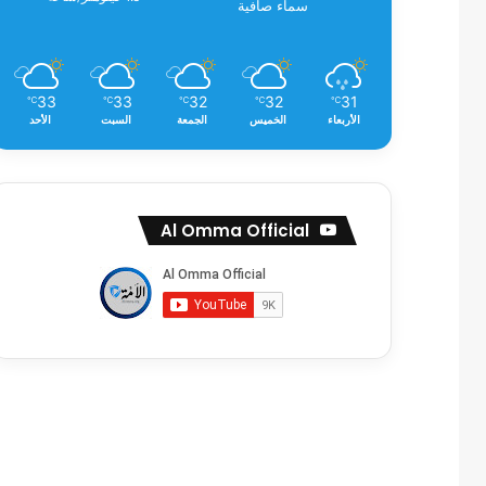
سماء صافية
33
33
32
32
31
℃
℃
℃
℃
℃
الأربعاء
الخميس
الجمعة
السبت
الأحد
Al Omma Official