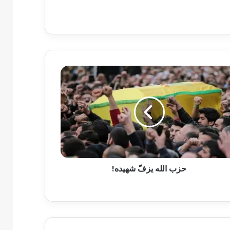
حزب الله يزفّ شهيده!