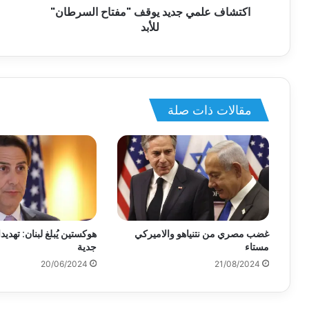
اكتشاف علمي جديد يوقف "مفتاح السرطان"
للأبد
مقالات ذات صلة
غضب مصري من نتنياهو والاميركي
هوكستين يُبلغ لبنان: تهديدا
مستاء
جدية
20/06/2024
21/08/2024