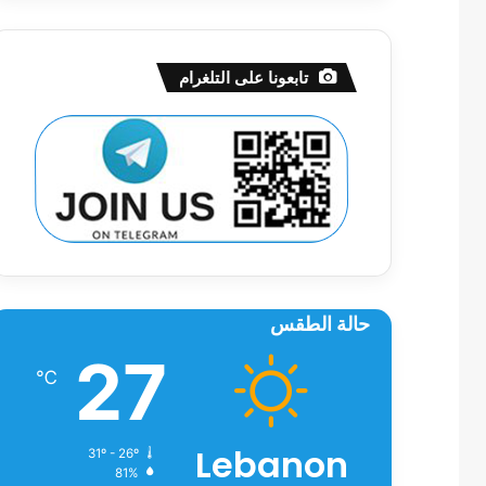
تابعونا على التلغرام
حالة الطقس
27
℃
Lebanon
31º - 26º
81%