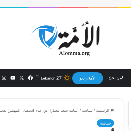
℃
X
فيسبوك
يوتيوب
ان
27
!من نحنُ
الأمة راديو
Lebanon
الرئيسية
/
سياسة
/
أسامة سعد معتذرا عن عدم استقبال المهنئين بس
سياسة