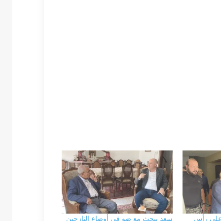
على رأس
سعد يبحث مع ضو في أوضاع النازحين