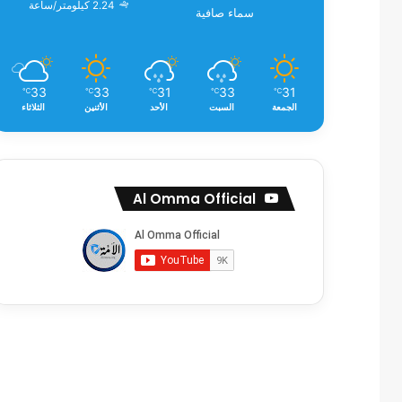
2.24 كيلومتر/ساعة
سماء صافية
33
33
31
33
31
℃
℃
℃
℃
℃
الجمعة
السبت
الأحد
الأثنين
الثلاثاء
Al Omma Official