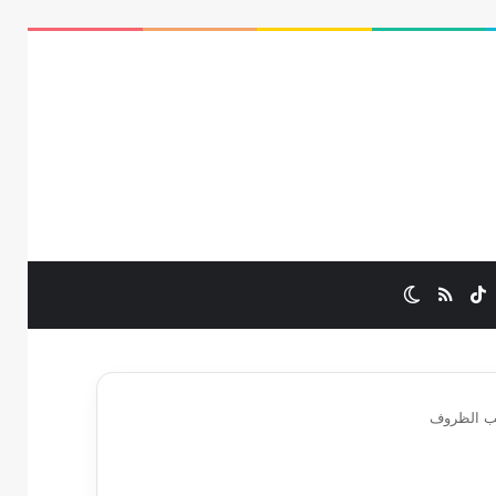
ستقرام
‫TikTok
ملخص الموقع RSS
الوضع المظلم
بب الظروف