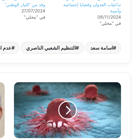
تداعيات العدوان وقضايا إجتماعية
وفد من “التيار الوطني”
وأمنية
27/07/2024
06/11/2024
في "محلي"
في "محلي"
اسامة سعد
التنظيم الشعبي الناصري
عدم اس