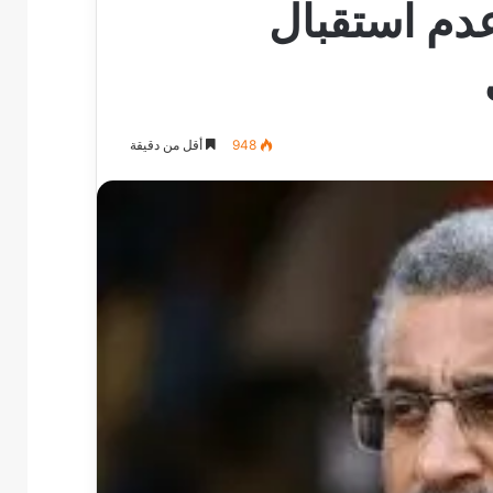
دم استقبال
948
أقل من دقيقة