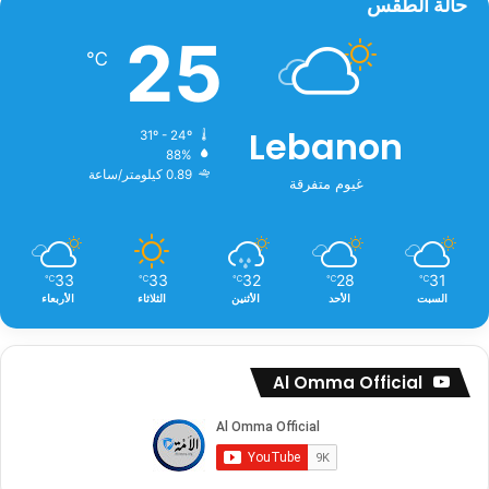
حالة الطقس
25
℃
Lebanon
31º - 24º
88%
0.89 كيلومتر/ساعة
غيوم متفرقة
33
33
32
28
31
℃
℃
℃
℃
℃
السبت
الأحد
الأثنين
الثلاثاء
الأربعاء
Al Omma Official