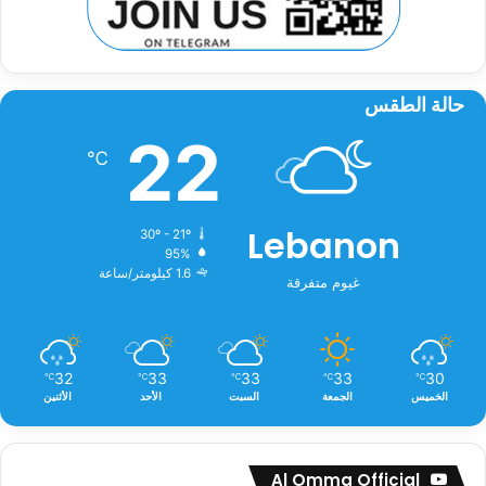
حالة الطقس
22
℃
Lebanon
30º - 21º
95%
1.6 كيلومتر/ساعة
غيوم متفرقة
32
33
33
33
30
℃
℃
℃
℃
℃
الخميس
الجمعة
السبت
الأحد
الأثنين
Al Omma Official