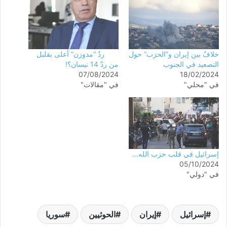
خلافٌ بين إيران و”الحزب” حول
ردٌ “مدوزن” أعلى بقليل
التصعيد في الجنوب
من ردّ 14 نيسان؟!
07/08/2024
18/02/2024
في "محلي"
في "مقالات"
إسرائيل في قلب حزب الله…
05/10/2024
في "دولي"
إسرائيل
إيران
الحوثيين
سوريا