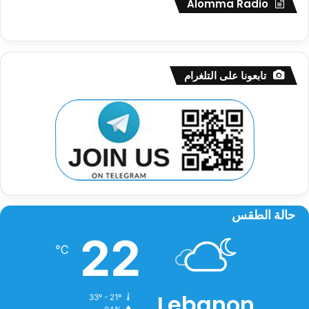
Alomma Radio
تابعونا على التلغرام
حالة الطقس
22
℃
Lebanon
33º - 21º