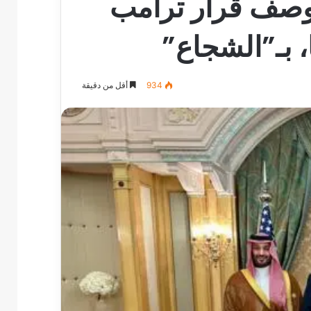
وصف قرار ترامب
 بـ”الشجاع”
934
أقل من دقيقة