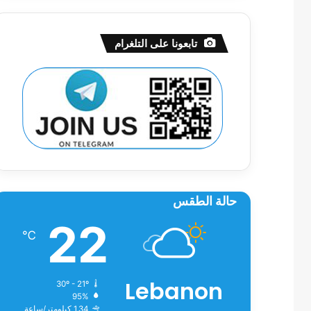
تابعونا على التلغرام
حالة الطقس
22
℃
Lebanon
30º - 21º
95%
1.34 كيلومتر/ساعة