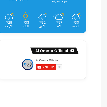
غيوم متفرقة
28
33
32
27
30
℃
℃
℃
℃
℃
السبت
الأحد
الأثنين
الثلاثاء
الأربعاء
Al Omma Official