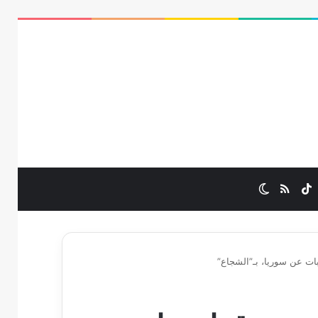
ب
ستقرام
‫TikTok
ملخص الموقع RSS
الوضع المظلم
ات عن سوريا، بـ”الشجاع”