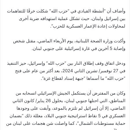
وأضاف أن “أنشطة القيادي في “حزب الله” شكلت خرقًا للتفاهمات
بين إسرائيل ولبنان، حيث تشكل عملية استهدافه ضربة أخرى
لمحاولات إعادة الإعمار العسكرية للحزب”.
وأكدت وزارة الصحة اللبنانية، يوم الأربعاء الماضي، مقتل شخص
وإصابة 5 آخرين في غارة إسرائيلية على جنوبي لبنان.
ودخل اتفاق وقف إطلاق النار بين “حزب الله” وإسرائيل، حيز التنفيذ
في 27 نوفمبر/ تشرين الثاني 2024، بعد أكثر من عام على فتح
“حزب الله” ما أسماها “جبهة إسناد لقطاع غزة”.
وكان من المفترض أن يستكمل الجيش الإسرائيلي انسحابه من
المناطق، التي احتلها جنوبي لبنان، بحلول 26 يناير/ كانون الثاني
الماضي، إلا أن إسرائيل لم تلتزم بالموعد، وأبقت على وجودها
العسكري في 5 نقاط استراتيجية جنوبي البلاد، معللة ذلك “بضمان
حماية مستوطنات الشمال”، كما واصلت شن هجمات على لبنان من