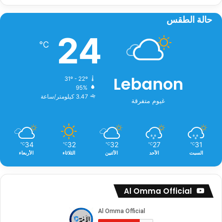
حالة الطقس
24
℃
Lebanon
31º - 22º
95%
3.47 كيلومتر/ساعة
غيوم متفرقة
34
32
32
27
31
℃
℃
℃
℃
℃
السبت
الأحد
الأثنين
الثلاثاء
الأربعاء
Al Omma Official