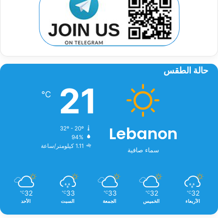
حالة الطقس
21
℃
Lebanon
32º - 20º
94%
1.11 كيلومتر/ساعة
سماء صافية
32
33
33
32
32
℃
℃
℃
℃
℃
الأربعاء
الخميس
الجمعة
السبت
الأحد