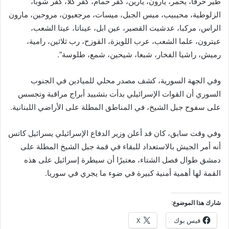
طير حرفا، يحمر، يارون، يارين، كفر حمام، كفر كلا، كفر شوبا،
الزلوطية، محيبيب، ميس الجبل، ميسات، مرجعيون، مروحين، مارون
الراس، مركبا، عدشيت القصير، عين ابل، عيناتا، عيتا الشعب،
عيترون، علما الشعب، عرب اللويزة، القوزح، رب ثلاثين، رامية،
رميش، راشيا الفخار، شبعا، شيحين، شمع، طلوسة”.
وفي الجهة السورية، كشف مصدر محلي للميادين في الجنوب
السوري أن القوات الإسرائيلي بدأت بتشييد أبراج مراقبة وتجسس
على سفوح جبل الشيخ، في المناطق المطلة على الأراضي اللبنانية.
وفي وقت سابق، كان قد أعلن وزير الدفاع الإسرائيلي يسرائيل كاتس
أنه أمر الجيش بالاستعداد للبقاء في قمة جبل الشيخ المطلة على
دمشق طوال فصل الشتاء، معتبرًا أن سيطرة إسرائيل على هذه
القمة لها أهمية أمنية كبيرة في ضوء ما يجري في سوريا.
شارك هذا الموضوع:
فيس بوك
X