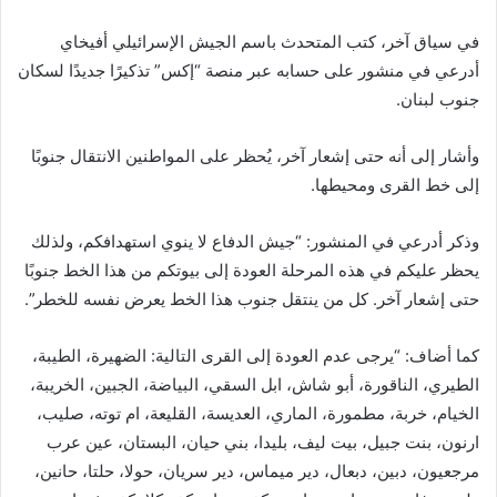
في سياق آخر، كتب المتحدث باسم الجيش الإسرائيلي أفيخاي
أدرعي في منشور على حسابه عبر منصة “إكس” تذكيرًا جديدًا لسكان
جنوب لبنان.
وأشار إلى أنه حتى إشعار آخر، يُحظر على المواطنين الانتقال جنوبًا
إلى خط القرى ومحيطها.
وذكر أدرعي في المنشور: “جيش الدفاع لا ينوي استهدافكم، ولذلك
يحظر عليكم في هذه المرحلة العودة إلى بيوتكم من هذا الخط جنوبًا
حتى إشعار آخر. كل من ينتقل جنوب هذا الخط يعرض نفسه للخطر”.
كما أضاف: “يرجى عدم العودة إلى القرى التالية: الضهيرة، الطيبة،
الطيري، الناقورة، أبو شاش، ابل السقي، البياضة، الجبين، الخريبة،
الخيام، خربة، مطمورة، الماري، العديسة، القليعة، ام توته، صليب،
ارنون، بنت جبيل، بيت ليف، بليدا، بني حيان، البستان، عين عرب
مرجعيون، دبين، دبعال، دير ميماس، دير سريان، حولا، حلتا، حانين،