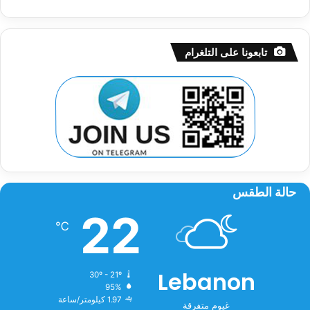
تابعونا على التلغرام
حالة الطقس
22
℃
Lebanon
30º - 21º
95%
1.97 كيلومتر/ساعة
غيوم متفرقة