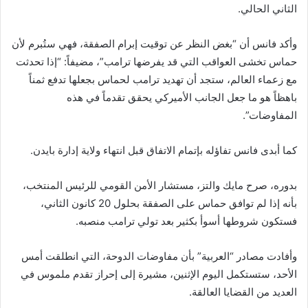
الثاني الحالي.
وأكد فانس أن “بغض النظر عن توقيت إبرام الصفقة، فهي ستُبرم لأن
حماس تخشى العواقب التي قد يفرضها ترامب”، مضيفاً: “إذا تحدثت
مع زعماء العالم، ستجد أن تهديد ترامب لحماس بجعلها تدفع ثمناً
باهظاً هو ما جعل الجانب الأميركي يحقق تقدماً في هذه
المفاوضات”.
كما أبدى فانس تفاؤله بإتمام الاتفاق قبل انتهاء ولاية إدارة بايدن.
بدوره، صرح مايك والتز، مستشار الأمن القومي للرئيس المنتخب،
بأنه إذا لم توافق حماس على الصفقة بحلول 20 كانون الثاني،
فستكون شروطها أسوأ بكثير بعد تولي ترامب منصبه.
وأفادت مصادر “العربية” بأن مفاوضات الدوحة، التي انطلقت أمس
الأحد، ستستكمل اليوم الإثنين، مشيرة إلى إحراز تقدم ملموس في
العديد من القضايا العالقة.