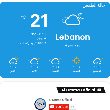
حالة الطقس
21
℃
Lebanon
30º - 21º
96%
1.87 كيلومتر/ساعة
غيوم متفرقة
32
33
33
33
30
℃
℃
℃
℃
℃
الخميس
الجمعة
السبت
الأحد
الأثنين
Al Omma Official