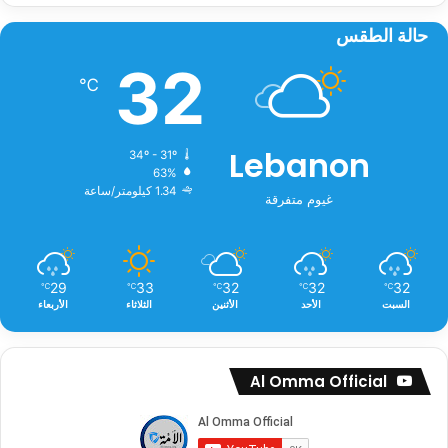
حالة الطقس
32
℃
Lebanon
34º - 31º
63%
1.34 كيلومتر/ساعة
غيوم متفرقة
29
33
32
32
32
℃
℃
℃
℃
℃
السبت
الأحد
الأثنين
الثلاثاء
الأربعاء
Al Omma Official