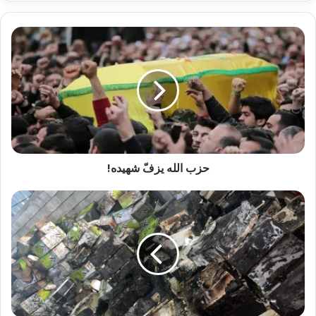
حزب الله يزفّ شهيده!