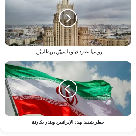
روسيا تطرد دبلوماسييْن بريطانييْن..
خطر شديد يهدد الإيرانيين وينذر بكارثة