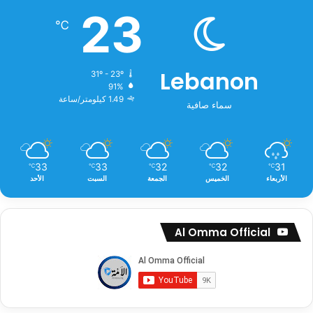
23
℃
Lebanon
31º - 23º
91%
1.49 كيلومتر/ساعة
سماء صافية
33
33
32
32
31
℃
℃
℃
℃
℃
الأربعاء
الخميس
الجمعة
السبت
الأحد
Al Omma Official