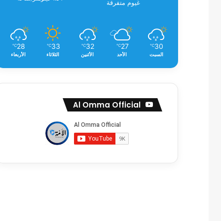
غيوم متفرقة
28
33
32
27
30
℃
℃
℃
℃
℃
السبت
الأحد
الأثنين
الثلاثاء
الأربعاء
Al Omma Official