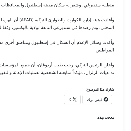
منطقة سنديرغي، وشعر به سكان مدينة إسطنبول والمحافظات المجاورة على بُعد نحو 0
المحلي، وتم رصدها في سنديرغي التابعة لولاية باليكسير، وفقا لو
وأكدت وسائل الإعلام أن السكان في إسطنبول ومناطق أخرى مجاور
المواطنين.
وأعلن الرئيس التركي، رجب طيب أردوغان، أن جميع المؤسسات ال
تداعيات الزلزال، مؤكداً متابعته الشخصية لعمليات الإغاثة والتقيي
شارك هذا الموضوع:
فيس بوك
X
معجب بهذه: