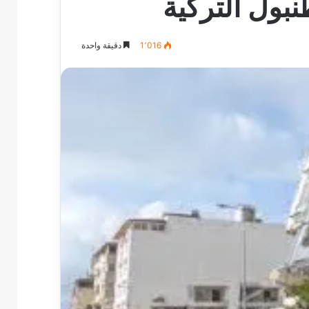
بول التركية
1٬016
دقيقة واحدة