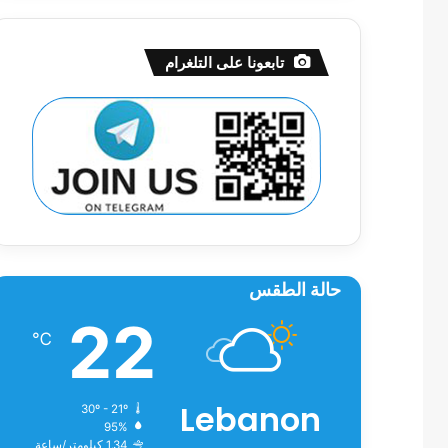
تابعونا على التلغرام
حالة الطقس
22
℃
Lebanon
30º - 21º
95%
1.34 كيلومتر/ساعة