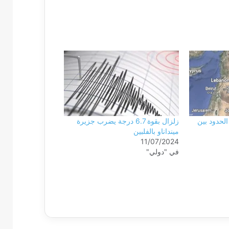
جة يهز الحدود بين
زلزال بقوة 6.7 درجة يضرب جزيرة
مينداناو بالفلبين
11/07/2024
في "دولي"