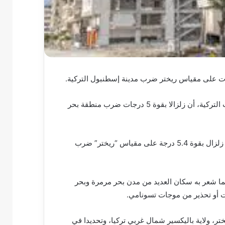
ونقلت وكالة “الأناضول”، مساء اليوم الخميس، عن إدارة الكوارث التركية، أن زلزالا بقوة 5 درجات ضرب منطقة بحر
ويوم الأحد الماضي، أكدت إدارة الكوارث والطوارئ التركية وقوع زلزال بقوة 5.4 درجة على مقياس “ريختر” ضرب
ما شعر به سكان العديد من مدن بحر مرمرة وبحر
ات أو تحذير من موجات تسونامي.
ة 6.1 درجة على مقياس ريختر، ولاية باليكسير شمال غربي تركيا، وتحديدا في