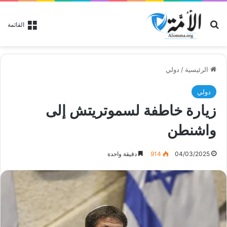
بحث عن
القائمة
الرئيسية
/
دولي
دولي
زيارة خاطفة لسموتريتش إلى
واشنطن
04/03/2025
914
دقيقة واحدة