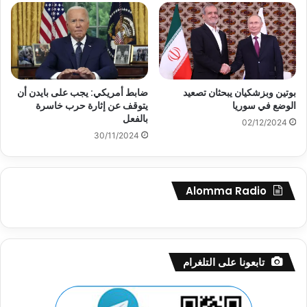
بوتين وبزشكيان يبحثان تصعيد
ضابط أمريكي: يجب على بايدن أن
الوضع في سوريا
يتوقف عن إثارة حرب خاسرة
بالفعل
02/12/2024
30/11/2024
Alomma Radio
تابعونا على التلغرام