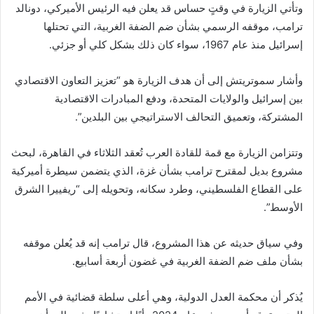
وتأتي الزيارة في وقتٍ حساس قد يعلن فيه الرئيس الأميركي، دونالد
ترامب، موقفه الرسمي بشأن ضم الضفة الغربية، التي تحتلها
إسرائيل منذ عام 1967، سواء كان ذلك بشكل كلي أو جزئي.
وأشار سموتريتش إلى أن هدف الزيارة هو “تعزيز التعاون الاقتصادي
بين إسرائيل والولايات المتحدة، ودفع المبادرات الاقتصادية
المشتركة، وتعميق التحالف الاستراتيجي بين البلدين”.
وتتزامن الزيارة مع قمة للقادة العرب تُعقد الثلاثاء في القاهرة، لبحث
مشروع بديل لمقترح ترامب بشأن غزة، الذي يتضمن سيطرة أميركية
على القطاع الفلسطيني، وطرد سكانه، وتحويله إلى “ريفييرا الشرق
الأوسط”.
وفي سياق حديثه عن هذا المشروع، قال ترامب إنه قد يُعلن موقفه
بشأن ملف ضم الضفة الغربية في غضون أربعة أسابيع.
يُذكر أن محكمة العدل الدولية، وهي أعلى سلطة قضائية في الأمم