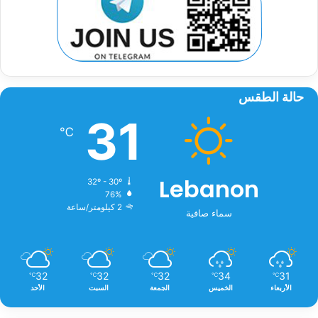
حالة الطقس
31
℃
Lebanon
32º - 30º
76%
2 كيلومتر/ساعة
سماء صافية
32
32
32
34
31
℃
℃
℃
℃
℃
الأربعاء
الخميس
الجمعة
السبت
الأحد