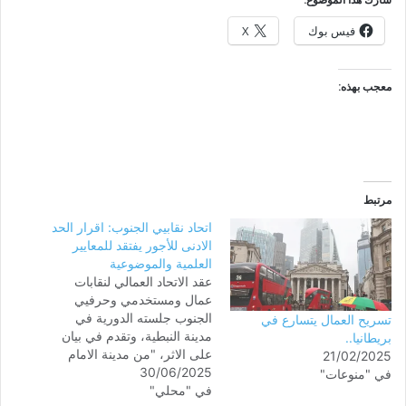
فيس بوك
X
معجب بهذه:
مرتبط
اتحاد نقابيي الجنوب: اقرار الحد
الادنى للأجور يفتقد للمعايير
العلمية والموضوعية
عقد الاتحاد العمالي لنقابات
عمال ومستخدمي وحرفيي
الجنوب جلسته الدورية في
تسريح العمال يتسارع في
مدينة النبطية، وتقدم في بيان
بريطانيا..
على الاثر، "من مدينة الامام
21/02/2025
30/06/2025
الحسين، عاصمة جبل عامل
في "منوعات"
في "محلي"
مدينة المقاومة والصمود،