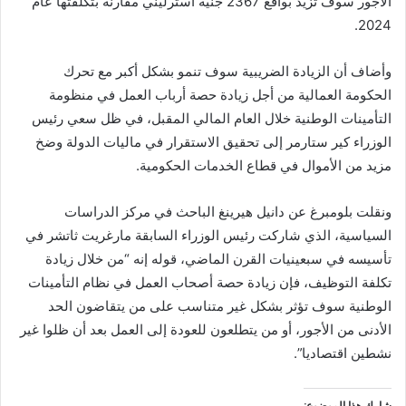
الأجور سوف تزيد بواقع 2367 جنيه استرليني مقارنة بتكلفتها عام
2024.
وأضاف أن الزيادة الضريبية سوف تنمو بشكل أكبر مع تحرك
الحكومة العمالية من أجل زيادة حصة أرباب العمل في منظومة
التأمينات الوطنية خلال العام المالي المقبل، في ظل سعي رئيس
الوزراء كير ستارمر إلى تحقيق الاستقرار في ماليات الدولة وضخ
مزيد من الأموال في قطاع الخدمات الحكومية.
ونقلت بلومبرغ عن دانيل هيرينغ الباحث في مركز الدراسات
السياسية، الذي شاركت رئيس الوزراء السابقة مارغريت ثاتشر في
تأسيسه في سبعينيات القرن الماضي، قوله إنه “من خلال زيادة
تكلفة التوظيف، فإن زيادة حصة أصحاب العمل في نظام التأمينات
الوطنية سوف تؤثر بشكل غير متناسب على من يتقاضون الحد
الأدنى من الأجور، أو من يتطلعون للعودة إلى العمل بعد أن ظلوا غير
نشطين اقتصاديا”.
شارك هذا الموضوع: