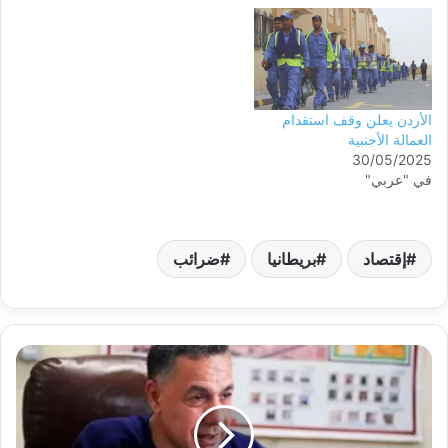
بأصدق مشاعر المواساة لكل
عوائل الشهداء الذين يروون
أرض الوطن يوميا بدمائهم
الطاهرة بسبب العدوان
الاسرائيلي اليومي على سيادة
الوطن والاعتداءات المتكررة…
الأردن يعلن وقف استقدام
العمالة الأجنبية
30/05/2025
في "عربي"
إقتصاد
بريطانيا
ضرائب