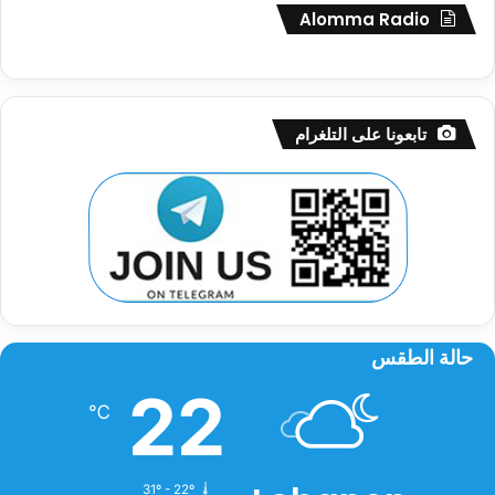
Alomma Radio
تابعونا على التلغرام
حالة الطقس
22
℃
31º - 22º