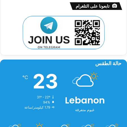
تابعونا على التلغرام
حالة الطقس
23
℃
Lebanon
31º - 22º
94%
1.79 كيلومتر/ساعة
غيوم متفرقة