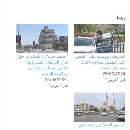
مرتبط
الشرطة التونسية تلقي القبض
“تصعيد جديد”… انقسامات حول
على متهمين بمحاولة اغتيال
قرار البرلمان الليبي بإنهاء
مستشار الدبيبة
ولايتي المجلس الرئاسي
25/07/2024
وحكومة الوحدة
في "عربي"
14/08/2024
في "عربي"
“تدنيس العلم” يثير ضجة في