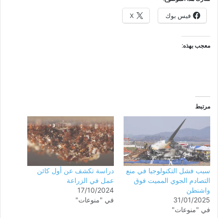
فيس بوك
X
معجب بهذه:
مرتبط
سبب فشل التكنولوجيا في منع
دراسة تكشف عن أول كائن
التصادم الجوي المميت فوق
عمل في الزراعة
واشنطن
17/10/2024
31/01/2025
في "منوعات"
في "منوعات"