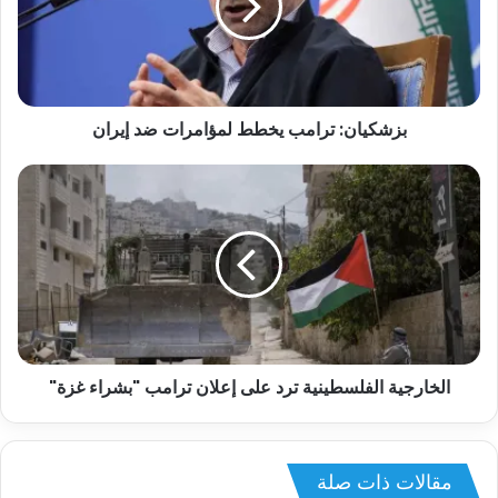
بزشكيان: ترامب يخطط لمؤامرات ضد إيران
الخارجية الفلسطينية ترد على إعلان ترامب "بشراء غزة"
مقالات ذات صلة