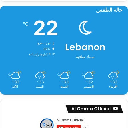
حالة الطقس
22
℃
Lebanon
32º - 21º
92%
1 كيلومتر/ساعة
سماء صافية
32
33
33
32
32
℃
℃
℃
℃
℃
الأربعاء
الخميس
الجمعة
السبت
الأحد
Al Omma Official