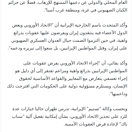
العام المحلي والدولي عن دعمها الممنهج للإرهاب، فضلًا عن جرائم
الكيان الصهيوني في غزة، ومنطقة غرب آسيا”.
وأكد المتحدث باسم الخارجية الإيرانية أن “الاتحاد الأوروبي وبعض
الدول الأعضاء فيه ينتقدون إيران ويفرضون عليها عقوبات بذرائع
واهية، في حين التزموا الصمت حيال العدوان العسكري الصهيوني
على إيران، وقتل المواطنين الإيرانيين، بل سعوا إلى تبريره ودعمه”.
وأكد بقائي، أن “إجراء الاتحاد الأوروبي بفرض عقوبات على
المواطنين الإيرانيين بذرائع واهية ومزاعم تفتقر إلى أي دليل هو
إجراء تعسفي يتعارض مع المعايير والقواعد الأساسية لحقوق
الإنسان، ويستلزم مسؤولية دولية على الحكومات التي اقترحت ذلك
وداعميها”.
وبحسب وكالة “تسنيم” الإيرانية، تدرس طهران حاليا خيارات عدة
للرد على تحذير الاتحاد الأوروبي، بشأن إمكانية تفعيل آلية “سناب
باك” لإعادة فرض العقوبات الأممية.