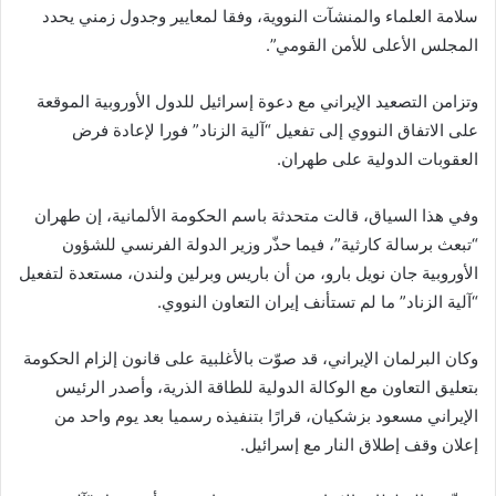
سلامة العلماء والمنشآت النووية، وفقا لمعايير وجدول زمني يحدد
المجلس الأعلى للأمن القومي”.
وتزامن التصعيد الإيراني مع دعوة إسرائيل للدول الأوروبية الموقعة
على الاتفاق النووي إلى تفعيل “آلية الزناد” فورا لإعادة فرض
العقوبات الدولية على طهران.
وفي هذا السياق، قالت متحدثة باسم الحكومة الألمانية، إن طهران
“تبعث برسالة كارثية”، فيما حذّر وزير الدولة الفرنسي للشؤون
الأوروبية جان نويل بارو، من أن باريس وبرلين ولندن، مستعدة لتفعيل
“آلية الزناد” ما لم تستأنف إيران التعاون النووي.
وكان البرلمان الإيراني، قد صوّت بالأغلبية على قانون إلزام الحكومة
بتعليق التعاون مع الوكالة الدولية للطاقة الذرية، وأصدر الرئيس
الإيراني مسعود بزشكيان، قرارًا بتنفيذه رسميا بعد يوم واحد من
إعلان وقف إطلاق النار مع إسرائيل.