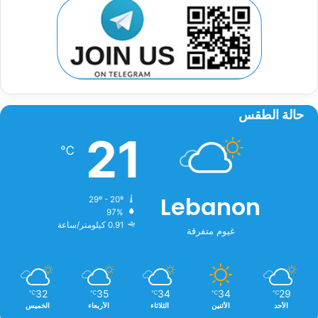
حالة الطقس
21
℃
Lebanon
29º - 20º
97%
0.91 كيلومتر/ساعة
غيوم متفرقة
32
35
34
34
29
℃
℃
℃
℃
℃
الأحد
الأثنين
الثلاثاء
الأربعاء
الخميس