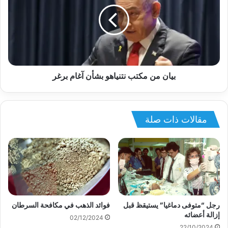
بيان من مكتب نتنياهو بشأن آغام برغر
مقالات ذات صلة
رجل “متوفى دماغيا” يستيقظ قبل
فوائد الذهب في مكافحة السرطان
إزالة أعضائه
02/12/2024
22/10/2024