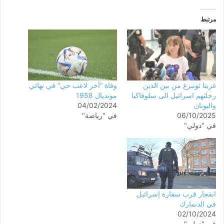
مرتبط
غريتا ثونبرغ من بين الذين
وفاة “آخر لاعب حي” في نهائي
رحلتهم اسرائيل الى سلوفاكيا
مونديال 1958
واليونان
04/02/2024
06/10/2025
في "رياضة"
في "دولي"
انفجار قرب سفارة إسرائيل
في الدنمارك
02/10/2024
في "دولي"