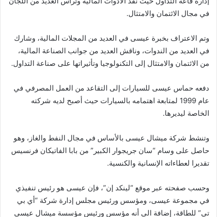
إدارة قاعة التداول حيث نفذ الأدوات المالية وترأس العديد من اللجان
في مجال الائتمان والامتثال.
وتم الاعتراف بخبرة عيسى في العديد من المجلات المالية، وشارك
في العديد من الندوات، وناقش العديد من جوانب الصناعة المالية،
من الائتمان والامتثال إلى التكنولوجيا وتأثيراتها على صناعة التداول.
دفعه حماس عيسى للسيارات إلى التقاعد من العمل المصرفي في
عام 1999 لمتابعة اهتمامه بالسيارات حيث أصبح لديه شركته
الخاصة ليديرها.
وتنشط شركة ميشال عيسى بالأساس في مجال النفط والغاز، وهو
حاصل على وسام “سان جريجوار الكبير” من بابا الفاتيكان فرنسيس
تقديرا لعطاءاته الإنسانية والكنسية.
وحسب صفحته عبر موقع “لينكد إن”، فإن عيسى هو رئيس تنفيذي
في مجموعة عيسى، ومؤسس ورئيس مجلس إدارة شركة “أي بي
تي” للطاقة، إضافة الى أنه مؤسس ورئيس مؤسسة ميشال عيسى