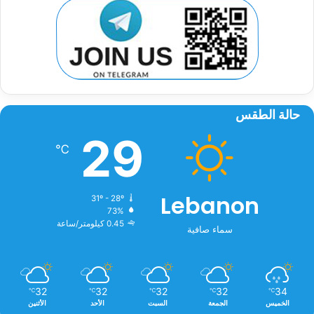
حالة الطقس
29
℃
Lebanon
31º - 28º
73%
0.45 كيلومتر/ساعة
سماء صافية
32
32
32
32
34
℃
℃
℃
℃
℃
الخميس
الجمعة
السبت
الأحد
الأثنين