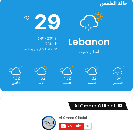
حالة الطقس
29
℃
Lebanon
34º - 23º
78%
0.42 كيلومتر/ساعة
أمطار خفيفة
32
32
32
32
34
℃
℃
℃
℃
℃
الخميس
الجمعة
السبت
الأحد
الأثنين
Al Omma Official