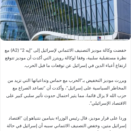
خفضت وكالة موديز التصنيف الائتماني لإسرائيل إلى “إيه 2” (A2) مع
نظرة مستقبلية سلبية، وفقا لوكالة رويترز التي أكدت أن موديز تتوقع
ارتفاع أعباء الدين في إسرائيل عن توقعات ما قبل الحرب.
وبررت موديز التخفيض بـ”الحرب مع حماس وتداعياتها التي تزيد من
المخاطر السياسية على إسرائيل”، وأكدت أن “تصاعد الصراع مع
حزب الله لا يزال قائما، مما يثير احتمال حدوث تأثير سلبي كبير على
الاقتصاد الإسرائيلي”.
وردا على قرار موديز، قال رئيس الوزراء بنيامين نتنياهو إن “اقتصاد
إسرائيل متين، وخفض التصنيف الائتماني سببه أن إسرائيل في حالة