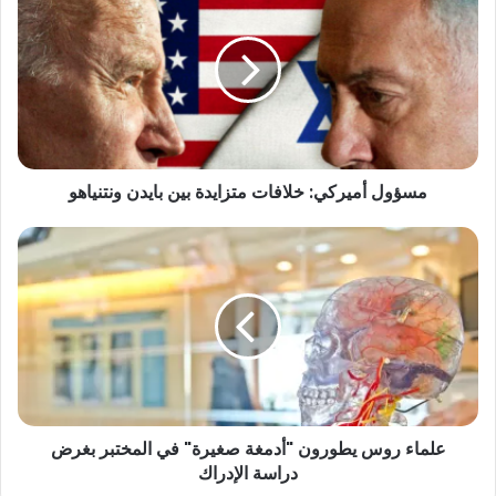
مسؤول أميركي: خلافات متزايدة بين بايدن ونتنياهو
علماء روس يطورون "أدمغة صغيرة" في المختبر بغرض
دراسة الإدراك