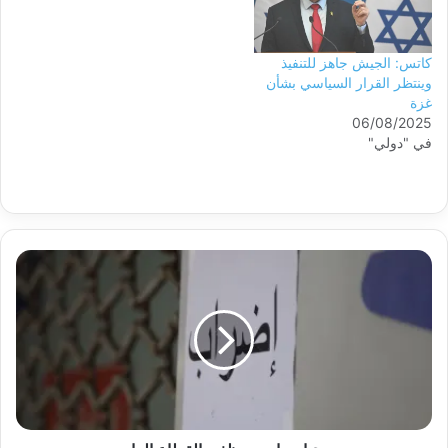
كاتس: الجيش جاهز للتنفيذ
وينتظر القرار السياسي بشأن
غزة
06/08/2025
في "دولي"