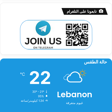
تابعونا على التلغرام
حالة الطقس
22
℃
Lebanon
30º - 21º
95%
1.34 كيلومتر/ساعة
غيوم متفرقة