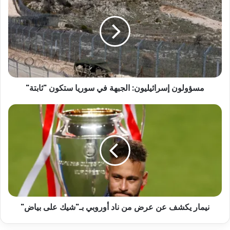
مسؤولون إسرائيليون: الجبهة في سوريا ستكون "ثابتة"
نيمار يكشف عن عرض من ناد أوروبي بـ"شيك على بياض"