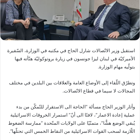
استقبل وزير الاتّصالات شارل الحاج في مكتبه في الوزارة، السّفيرة
الأميركيّة في لبنان ليزا جونسون في زيارة بروتوكوليّة هنّأته فيها
بتولّيه مهام الوزارة.
وتطرّق اللّقاء إلى الأوضاع العامة والعلاقات بين البلدين في مختلف
المجالات لا سيما في قطاع الاتّصالات.
وأثار الوزير الحاج مسألة “الحاجة الى الاستقرار للتّمكّن من بدء
عملية إعادة الاعمار”، لافتًا الى أنّ” استمرار الخروقات الاسرائيلية
يُبقي الوضع هشًّا”، متمنّيًا على الولايات المتّحدة “ممارسة الضغوط
اللّازمة لسحب القوات الاسرائيلية من النقاط الخمس التي تحتلّها”.