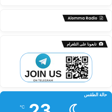
Alomma Radio
تابعونا على التلغرام
حالة الطقس
23
℃