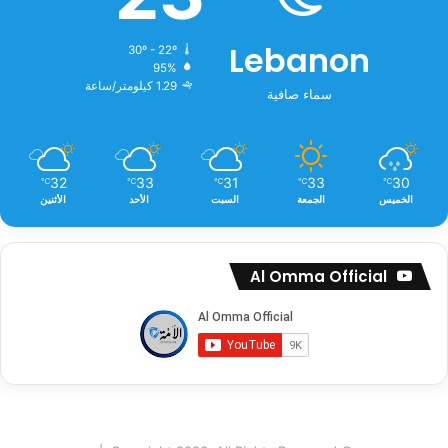
Lebanon
30º - 22º
95%
1.29 كيلومتر/ساعة
سماء صافية
32
33
31
33
30
℃
℃
℃
℃
℃
الخميس
الجمعة
السبت
الأحد
الأثنين
Al Omma Official