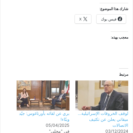
شارك هذا الموضوع:
فيس بوك
X
معجب بهذه:
مرتبط
لوقف الخروقات الإسرائيلية…
بري عن لقائه بأورتاغوس: جيّد
ميقاتي يعلن عن تكثيف
وبنّاء!
الاتصالات
05/04/2025
03/12/2024
في "محلي"