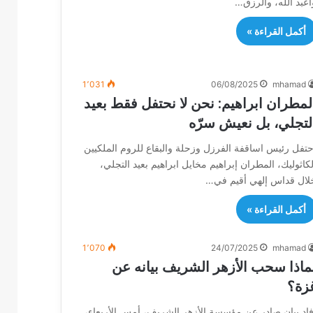
أعبد الله، والرزق…
أكمل القراءة »
1٬031
06/08/2025
mhamad
لمطران ابراهيم: نحن لا نحتفل فقط بعيد
لتجلي، بل نعيش سرّه
حتفل رئيس اساقفة الفرزل وزحلة والبقاع للروم الملكيين
لكاثوليك، المطران إبراهيم مخايل ابراهيم بعيد التجلي،
لال قداس إلهي أقيم في…
أكمل القراءة »
1٬070
24/07/2025
mhamad
ماذا سحب الأزهر الشريف بيانه عن
زة؟
فاد بيان صادر عن مؤسسة الأزهر الشريف، أمس الأربعاء،