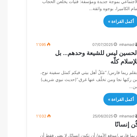
لاجتماعي بموجة جديدة ومؤسفة: فتيات يخلعن الحجاب
مام الكاميرا، بوجوه واثقة…
أكمل القراءة »
1٬095
07/07/2025
mhamad
لحسين ليس للشيعة وحدهم… بل
لإسلام كلّه
بقلم ريما فارس/ “مَثَلُ أهل بيتي فيكم كمثل سفينة نوح،
ن ركبها نجا ومن تخلّف عنها غرق.”(حديث نبوي شريف)
ن…
أكمل القراءة »
1٬032
25/06/2025
mhamad
ُن إنسانًا
ريما فارس/موقع الأمة/ أن تكون إنسانًا، لا يعني فقط أن