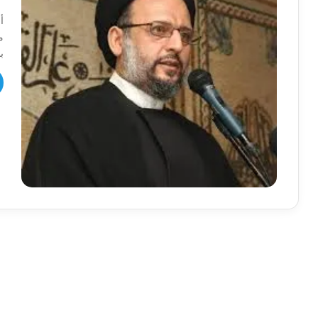
أ
م
ب