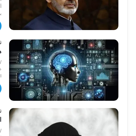
أ
ب
ه
/
ع
ا
ا
/