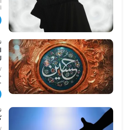
ا
أ
ا
ل
/
م
م
ك
/