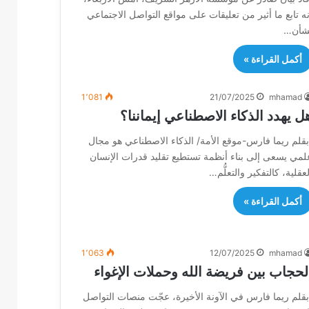
نه تابع ما أثير من تعليقات على مواقع التواصل الاجتماعي
شأن…
أكمل القراءة »
1٬081
21/07/2025
mhamad
ل يهدد الذكاء الاصطناعي إيماننا؟
بقلم ريما فارس-موقع الأمة/ الذكاء الاصطناعي هو مجال
لمي يسعى إلى بناء أنظمة تستطيع تقليد قدرات الإنسان
لعقلية، كالتفكير والتعلُّم…
أكمل القراءة »
1٬063
12/07/2025
mhamad
لحجاب بين فريضة الله وحملات الإغواء
بقلم ريما فارس في الآونة الأخيرة، عجّت منصات التواصل