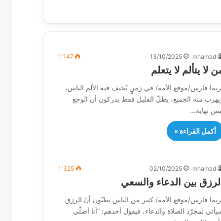
1٬147
13/10/2025
mhamad
ن لا يتألم لا يتعلم
ريما فارس/موقع الأمة/ في زمنٍ يُخيف فيه الألم الناس،
يهرب منه الجميع، يظلّ القليل فقط يدركون أن الوجع
يس نهاية…
أكمل القراءة »
1٬325
02/10/2025
mhamad
لرزق بين الدعاء والسعي
ريما فارس/موقع الأمة/ كثير من الناس يظنّون أنّ الرزق
يأتي لمجرّد الصلاة والدعاء، فيقول أحدهم: “أنا أصلّي