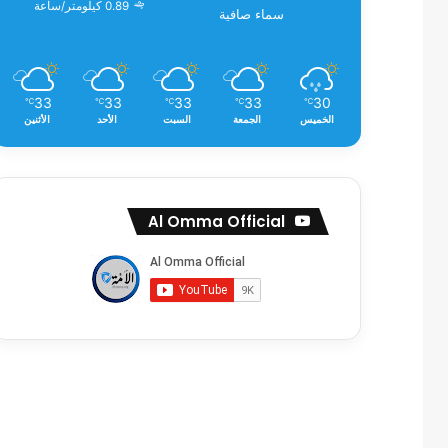
0.89 كيلومتر/ساعة
سماء صافية
33
33
33
33
30
℃
℃
℃
℃
℃
الخميس
الجمعة
السبت
الأحد
الأثنين
Al Omma Official