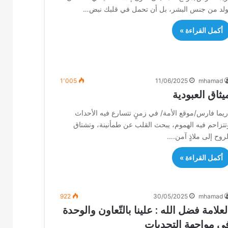
ُولد من جنس البشر، بل أن تحمل في قلبك نبض…
أكمل القراءة »
1٬005
11/06/2025
mhamad
يثاق العبودية
ريما فارس/موقع الأمة/ في زمنٍ تتسارع فيه الأحداث
تتزاحم فيه الهموم، يبحث القلب عن طمأنينة، وتشتاق
لروح إلى ملاذٍ آمن.…
أكمل القراءة »
922
30/05/2025
mhamad
لعلامة فضل الله : علينا بالتّعاون والوحدة
ي مواجهة التحديات