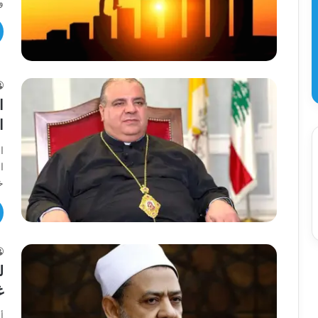
و
ا
ا
ا
ا
خ
ل
غ
أ