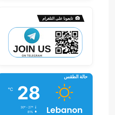
تابعونا على التلغرام
حالة الطقس
28
℃
Lebanon
30º - 27º
81%