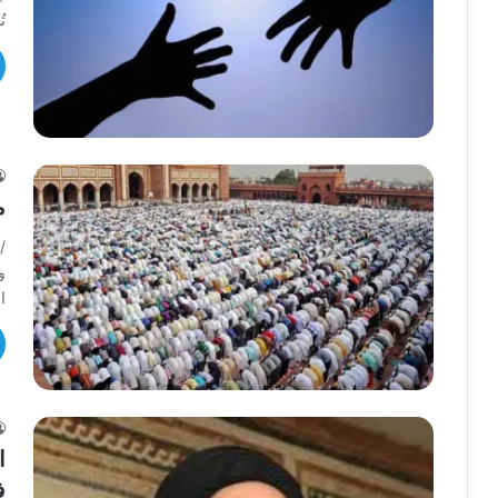
ت
م
/
و
ا
ا
ف