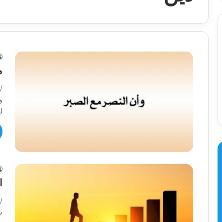
م
/
و
ل
ا
/
س