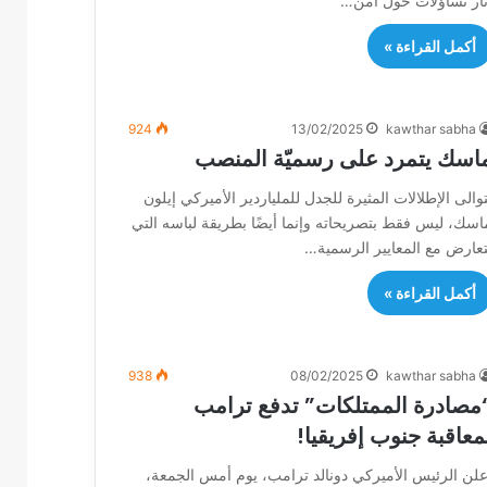
ثار تساؤلات حول أمن…
أكمل القراءة »
924
13/02/2025
kawthar sabha
اسك يتمرد على رسميّة المنصب
توالى الإطلالات المثيرة للجدل للملياردير الأميركي إيلون
اسك، ليس فقط بتصريحاته وإنما أيضًا بطريقة لباسه التي
تعارض مع المعايير الرسمية…
أكمل القراءة »
938
08/02/2025
kawthar sabha
مصادرة الممتلكات” تدفع ترامب
معاقبة جنوب إفريقيا!
علن الرئيس الأميركي دونالد ترامب، يوم أمس الجمعة،