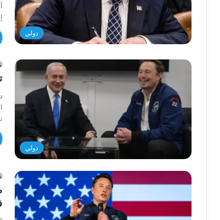
أ
إ
دولي
ت
د
ا
ت
دولي
م
ف