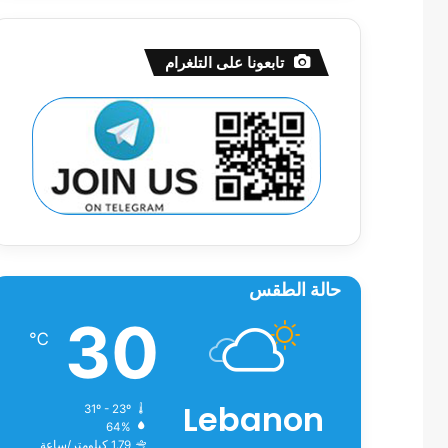
تابعونا على التلغرام
حالة الطقس
30
℃
Lebanon
31º - 23º
64%
1.79 كيلومتر/ساعة