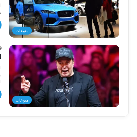
ا
ف
منوعات
ا
ا
ا
منوعات