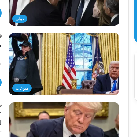
أ
دولي
م
ت
م
ت
منوعات
“
ل
أ