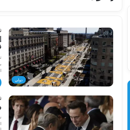
ق
ت
ب
ا
دولي
و
ن
ا