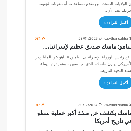
ن الولايات المتحدة لن تقدم مساعدات أو معونات لجنوب
فريقيا بعد الآن،…
أكمل القراءة »
931
23/01/2025
kawthar sabha
نياهو: ماسك صديق عظيم لإسرائيل…
افع رئيس الوزراء الإسرائيلي بنيامين نتنياهو عن الملياردير
لأميركي إيلون ماسك، الذي تم تصويره وهو يقوم بإيماءة
شبه التحية النازية.…
أكمل القراءة »
915
30/12/2024
kawthar sabha
اسك يكشف عن منفذ أكبر عملية سطو
ي تاريخ أمريكا