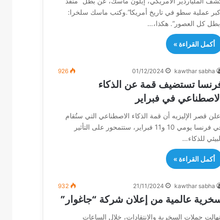
شف الملياردير الأمريكي، إيلون ماسك، عن بطل “منفذ
كبر عملية سطو في تاريخ أمريكا”.وكتب ماسك سلخرا:
بطل كل العصور”. هكذا،…
أكمل القراءة »
926
01/12/2024
kawthar sabha
رنسا تستضيف قمة عن الذكاء
لاصطناعي في فبراير
علن قصر الإليزيه أن قمة الذكاء الاصطناعي التي ستُقام
في فرنسا يومي 10 و11 فبراير، ستتمحور على التأثير
لبيئي للذكاء…
أكمل القراءة »
932
21/11/2024
kawthar sabha
خرية عالمية من إعلان شركة “جاغوار”
نهالت حملات السخرية والانتقادات، خلال الساعات