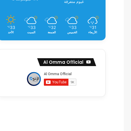
غيوم متفرقة
33
33
32
33
31
℃
℃
℃
℃
℃
الأربعاء
الخميس
الجمعة
السبت
الأحد
Al Omma Official