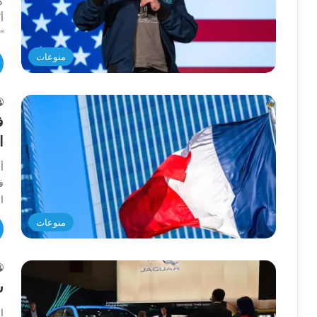
ك
أ
“
منوعات
ف
ا
أ
ا
منوعات
س
ا