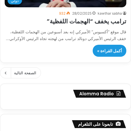
دولي
932
28/02/2025
kawthar sabha
ترامب يخفف “الهجمات اللفظية”
قال موقع “أكسيوس” الأميركي إنه بعد أسبوعين من الهجمات اللفظية،
خفف الرئيس الأميركي دونالد ترامب من لهجته تجاه الرئيس الأوكراني…
أكمل القراءة »
الصفحة التالية
Alomma Radio
تابعونا على التلغرام