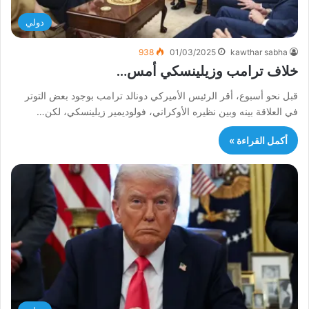
دولي
938
01/03/2025
kawthar sabha
خلاف ترامب وزيلينسكي أمس…
قبل نحو أسبوع، أقر الرئيس الأميركي دونالد ترامب بوجود بعض التوتر
في العلاقة بينه وبين نظيره الأوكراني، فولوديمير زيلينسكي، لكن…
أكمل القراءة »