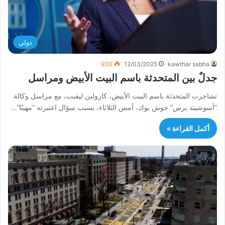
دولي
930
12/03/2025
kawthar sabha
جدلٌ بين المتحدثة باسم البيت الأبيض ومراسل
تشاجرت المتحدثة باسم البيت الأبيض، كارولين ليفيت، مع مراسل وكالة
“أسوشيتد برس” جوش بوك، أمس الثلاثاء، بسبب سؤال اعتبرته “مهينًا”…
أكمل القراءة »