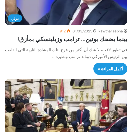
دولي
912
01/03/2025
kawthar sabha
بينما يضحك بوتين… ترامب وزيلينسكي بمأزق!
في تطور لافت، لا شك أن أكثر من فرح بتلك المشادة النارية التي اندلعت
بين الرئيس الأميركي دونالد ترامب ونظيره…
أكمل القراءة »