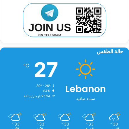
حالة الطقس
27
℃
Lebanon
30º - 26º
84%
1.34 كيلومتر/ساعة
سماء صافية
33
33
33
33
30
℃
℃
℃
℃
℃
الخميس
الجمعة
السبت
الأحد
الأثنين