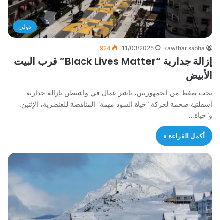
دولي
924
11/03/2025
kawthar sabha
إزالة جدارية “Black Lives Matter” قرب البيت
الأبيض
تحت ضغط من الجمهوريين، باشر عمال في واشنطن بإزالة جدارية
أسفلتية ضخمة لحركة “حياة السود مهمة” المناهضة للعنصرية، الإثنين.
و”حياة…
أكمل القراءة »