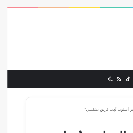
ب
ستقرام
‫TikTok
ملخص الموقع RSS
الوضع المظلم
ير أسلوب لَعِب فريق تشلسي”