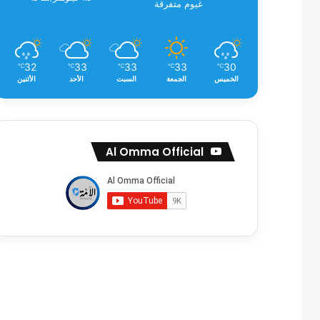
غيوم متفرقة
32
33
33
33
30
℃
℃
℃
℃
℃
الخميس
الجمعة
السبت
الأحد
الأثنين
Al Omma Official