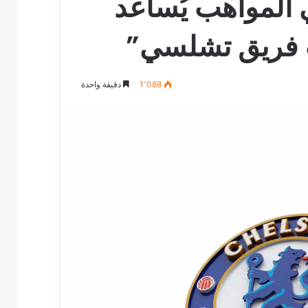
 المواهب يُساعد
ب فريق تشلسي”
1٬088
دقيقة واحدة