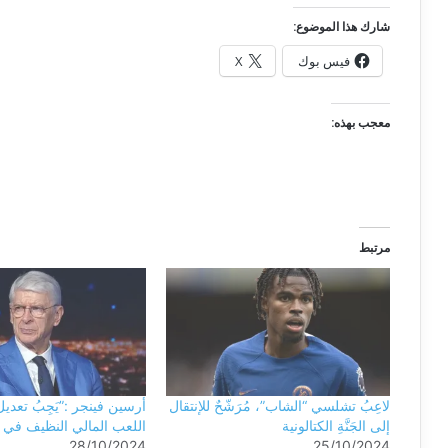
شارك هذا الموضوع:
فيس بوك
X
معجب بهذه:
مرتبط
لاعِبُ تشلسي “الشاب”، مُرَشّحٌ للإنتقال
أرسين فينجر :”يَجِبُ تعدي
إلى الجَنَّةِ الكتالونية
اللعب المالي النظيف في إ
28/10/2024
25/10/2024