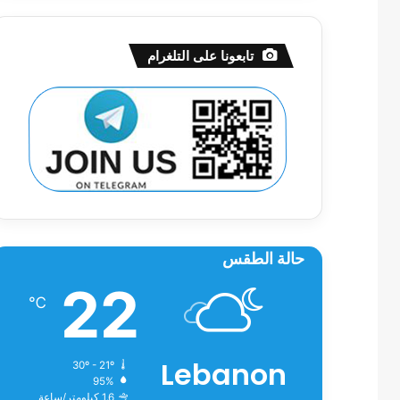
تابعونا على التلغرام
حالة الطقس
22
℃
Lebanon
30º - 21º
95%
1.6 كيلومتر/ساعة