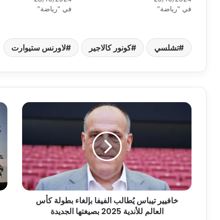
في "رياضة"
في "رياضة"
تشلسي
كونور كالاجير
لاورنس ستيوارت
خافيير تيباس يُطالب الفيفا بإلغاء بطولة كأس
العالم للأندية 2025 بصيغتها الجديدة