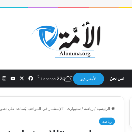
℃
X
فيسبوك
يوتيو
ان
22
!من نحنُ
الأمة راديو
Lebanon
الرئيسية
/
رياضة
/
ستيوارت: “الإستثمار في المواهب يُساعد على تطو
رياضة