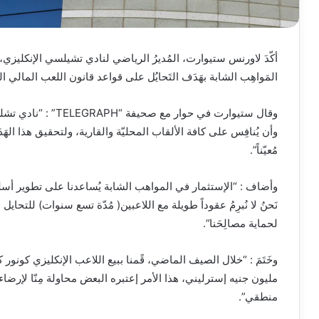
أكّدَ لاورنس ستيوارت، المُديرُ الرياضي لنادي تشيلسي الإنكليزي، أ
المَواهِب الشابة بهَدَف التَحايُل على قواعد قانون اللعب المالي ا
وقال ستيوارت في حوار 
وأن يُنافِس على كافة الألقاب المحليّة والقارية، ولتحقيق هذا الهَدَف ع
مُعيّناً”.
وأضاف : “الإستثمار في المواهب الشابة يُساعدنا على تطوير أسلوب لَ
نَحنُ لا نُبرِمُ عقوداً طويلة مع اللاعبين( مُدّة تسع سنوات) للتح
لحماية مصالِحَنا”.
مليون جنيه إسترليني، هذا الأمر إعتبره البعض محاولة مِنّا لإرض
منطقي”.