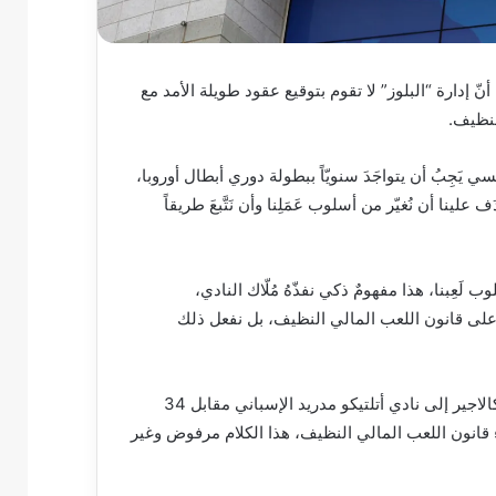
نّ إدارة “البلوز” لا تقوم بتوقيع عقود طويلة الأمد مع
لنظيف.
مع صحيفة “TELEGRAPH” : “نادي تشلسي يَجِبُ أن يتواجَدَ سنويّاً ببطولة دوري أبطال أوروبا،
لينا أن نُغيّر من أسلوب عَمَلِنا وأن نَتَّبعَ طريقاً
عِبنا، هذا مفهومٌ ذكي نفذّهُ مُلّاك النادي،
ايل على قانون اللعب المالي النظيف، بل نفعل ذلك
وخَتَمَ : “خلال الصيف الماضي، قًمنا ببيع اللاعب الإنكليزي كونور كالاجير إلى نادي أتلتيكو مدريد الإسباني مقابل 34
اء قانون اللعب المالي النظيف، هذا الكلام مرفوض وغير