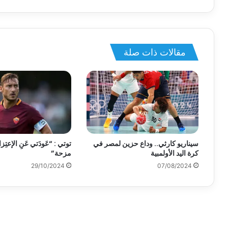
مقالات ذات صلة
سيناريو كارثي.. وداع حزين لمصر في
توتي : “عَودَتي عَنِ الإعتِ
كرة اليد الأولمبية
مزحة”
29/10/2024
07/08/2024