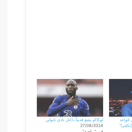
ل قواعد
لوكاكو يضع قدماً داخل نادي نابولي
نكلترا”
27/08/2024
في "رياضة"