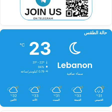
حالة الطقس
23
℃
Lebanon
31º - 22º
94%
0.79 كيلومتر/ساعة
سماء صافية
32
33
31
33
31
℃
℃
℃
℃
℃
الخميس
الجمعة
السبت
الأحد
الأثنين