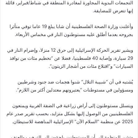
التجمعات البدوية المجاورة لمغادرة المنطقة في شباط/فبراير، قائلة
إنها تتعرض للمضايقة.
وأعلنت وزارة الصحة الفلسطينية أن شابا يبلغ 19 عاما توفي متأثرا
بجروحه بعدما أطلق عليه مستوطنون النار في مخماس الأربعاء.
ويشير تقرير الحركة الإسرائيلية إلى حرق 12 منزلا، وإضرام النار في
29 سيارة، وإصابة 40 فلسطينيا، فضلا عن “تحطيم مئات من نوافذ
السيارات” و”اقتلاع مئات من أشجار الزيتون”.
يُشتبه في أن “شبيبة التلال” شنوا هجمات ضد جنود وشرطيين
ومسؤولين في مستوطنات “يعتبرونهم معتدلين أكثر من اللازم”.
ويتسلل مستوطنون إلى أراض زراعية في الضفة الغربية ويمنعون
الفلسطينيين من الوصول إليها بشكل متزايد، بحسب تقرير صدر عام
2025 عن منظمة “السلام الآن” الإسرائيلية المناهضة للاستيطان.
وتشير المنظمة إلى أن المستوطنين يلجؤون إلى الترهيب والعنف