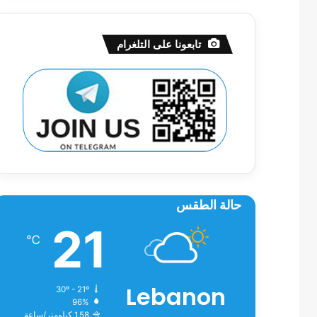
تابعونا على التلغرام
حالة الطقس
21
℃
Lebanon
30º - 21º
96%
1.58 كيلومتر/ساعة