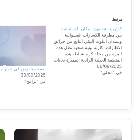
مرتبط
كوارث بيئية تهدد سكان بلدة لبنانية
بين مطرقة الكسارات العشوائية
وسندان التلوث البيئي الناتج من حرائق
الاطارات، كارثة بيئية صحية تطل هذه
المرة من محلة كرم شباط، هذه
المنطقة الجبلية الرائعة المميزة بغابات
06/08/2025
الارز والشوح في أعالي القبيات
نعمة محفوض في حوار مع 
في "محلي"
بمحافظة عكار شمال لبنان، والتي تتبع
30/09/2025
عقارياً بلدة عيدمون ويقطنها حوالى
في "برامج"
500 شخص من منطقة بيت جعفر-
الهرمل، وهي…