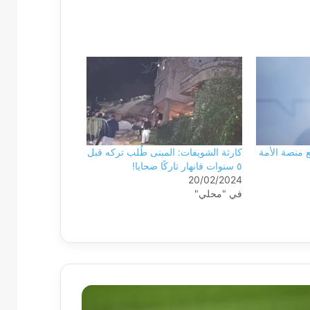
منصة الأمة
كارثة الشويفات: المبنى طُلب تركه قبل
٥ سنوات فانهار تاركًا ضحايا!
20/02/2024
في "محلي"