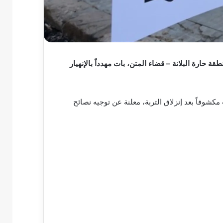
ني في منطقة حارة البلانة – قضاء المتن، بات مهدداً بالإنهيار
ى أنّ المبنى قائم على العقار رقم 507 وقد بات مكشوفاً بعد إنزلاق التربة، معلنة عن توجيه نصائح