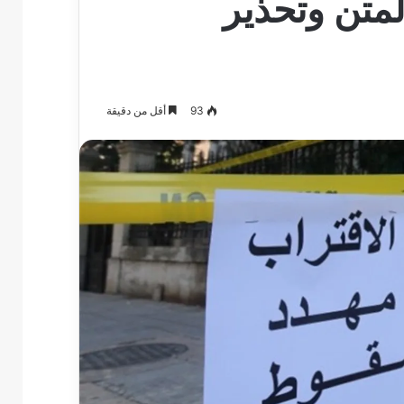
المتن وتحذير
93
أقل من دقيقة