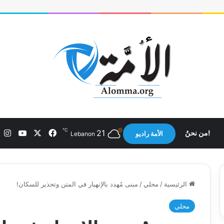
℃
X
فيسبوك
يوتيوب
ان
21
!من نحنُ
الأمة راديو
Lebanon
الرئيسية
/
محلي
/
مبنى مُهدد بالإنهيار في المتن وتحذير للسكان!
محلي