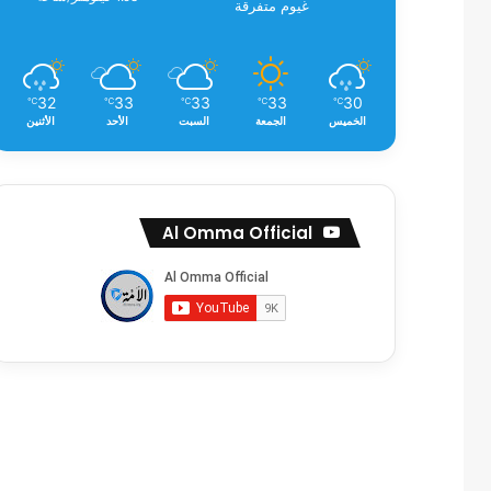
غيوم متفرقة
32
33
33
33
30
℃
℃
℃
℃
℃
الخميس
الجمعة
السبت
الأحد
الأثنين
Al Omma Official