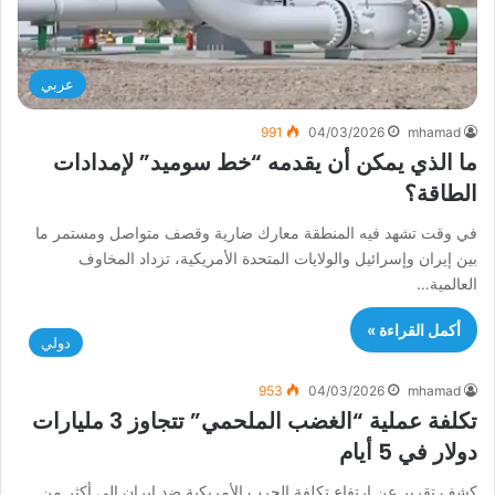
عربي
991
04/03/2026
mhamad
ما الذي يمكن أن يقدمه “خط سوميد” لإمدادات
الطاقة؟
في وقت تشهد فيه المنطقة معارك ضارية وقصف متواصل ومستمر ما
بين إيران وإسرائيل والولايات المتحدة الأمريكية، تزداد المخاوف
العالمية…
أكمل القراءة »
دولي
953
04/03/2026
mhamad
تكلفة عملية “الغضب الملحمي” تتجاوز 3 مليارات
دولار في 5 أيام
كشف تقرير عن ارتفاع تكلفة الحرب الأمريكية ضد إيران إلى أكثر من