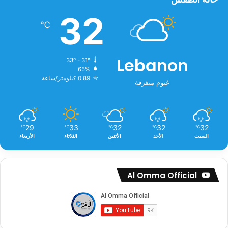
32
℃
Lebanon
33º - 31º
65%
0.89 كيلومتر/ساعة
غيوم متفرقة
29
33
32
32
32
℃
℃
℃
℃
℃
السبت
الأحد
الأثنين
الثلاثاء
الأربعاء
Al Omma Official