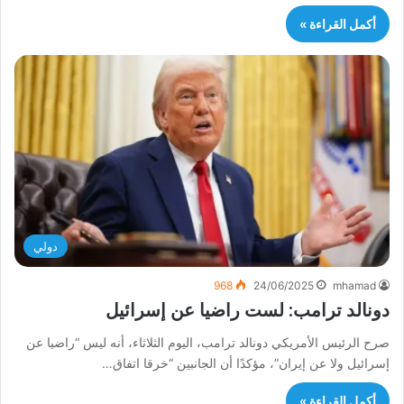
أكمل القراءة »
دولي
968
24/06/2025
mhamad
دونالد ترامب: لست راضيا عن إسرائيل
صرح الرئيس الأمريكي دونالد ترامب، اليوم الثلاثاء، أنه ليس “راضيا عن
إسرائيل ولا عن إيران”، مؤكدًا أن الجانبين “خرقا اتفاق…
أكمل القراءة »