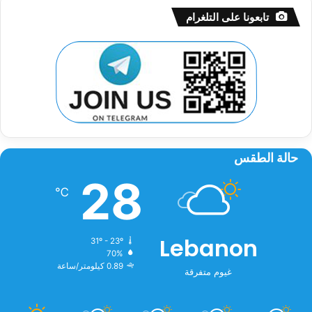
تابعونا على التلغرام
حالة الطقس
28
℃
Lebanon
31º - 23º
70%
0.89 كيلومتر/ساعة
غيوم متفرقة