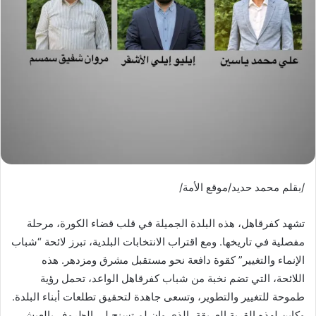
/بقلم محمد حديد/موقع الأمة/
تشهد كفرقاهل، هذه البلدة الجميلة في قلب قضاء الكورة، مرحلة
مفصلية في تاريخها. ومع اقتراب الانتخابات البلدية، تبرز لائحة “شباب
الإنماء والتغيير” كقوة دافعة نحو مستقبل مشرق ومزدهر. هذه
اللائحة، التي تضم نخبة من شباب كفرقاهل الواعد، تحمل رؤية
طموحة للتغيير والتطوير، وتسعى جاهدة لتحقيق تطلعات أبناء البلدة.
وكابن لهذه القرية العريقة، الذي وإن لم تسنح لي الظروف بالعيش