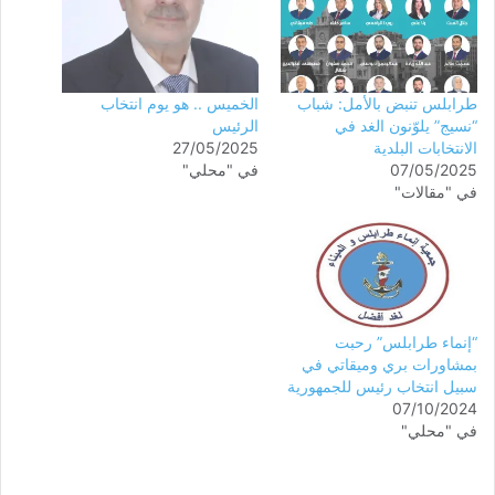
طرابلس تنبض بالأمل: شباب
الخميس .. هو يوم انتخاب
“نسيج” يلوّنون الغد في
الرئيس
الانتخابات البلدية
27/05/2025
07/05/2025
في "محلي"
في "مقالات"
“إنماء طرابلس” رحبت
بمشاورات بري وميقاتي في
سبيل انتخاب رئيس للجمهورية
07/10/2024
في "محلي"