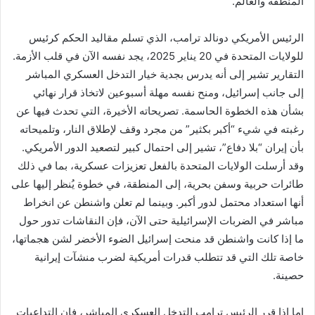
المنطقة والعالم.
الرئيس الأمريكي دونالد ترامب، الذي تسلم مقاليد الحكم كرئيس
للولايات المتحدة في 20 يناير 2025، يجد نفسه الآن في قلب الأزمة.
التقارير تشير إلى أنه يدرس بجدية خيار التدخل العسكري المباشر
إلى جانب إسرائيل، ومنح نفسه مهلة أسبوعين لاتخاذ قرار نهائي
بشأن هذه الخطوة الحاسمة. تصريحاته الأخيرة، التي تحدث فيها عن
رغبته في شيء “أكبر بكثير” من مجرد وقف لإطلاق النار، وتلميحاته
بأن إيران “بلا دفاع”، تشير إلى احتمال كبير لتصعيد الدور الأمريكي.
وقد أرسلت الولايات المتحدة بالفعل تعزيزات عسكرية، بما في ذلك
طائرات حربية وسفن بحرية، إلى المنطقة، في خطوة يُنظر إليها على
أنها استعداد محتمل لدور أكبر. وبينما لم تعلن واشنطن عن انخراط
مباشر في الضربات الإسرائيلية حتى الآن، فإن النقاشات تدور حول
ما إذا كانت واشنطن قد منحت إسرائيل الضوء الأخضر لشن هجماتها،
خاصة تلك التي قد تتطلب قدرات أمريكية لضرب منشآت إيرانية
حصينة.
اما إذا قرر الرئيس ترامب التدخل العسكري المباشر، فإن التداعيات