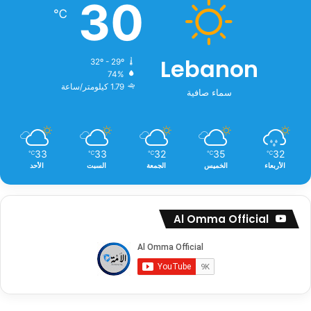
30
℃
Lebanon
32º - 29º
74%
1.79 كيلومتر/ساعة
سماء صافية
33
33
32
35
32
℃
℃
℃
℃
℃
الأربعاء
الخميس
الجمعة
السبت
الأحد
Al Omma Official