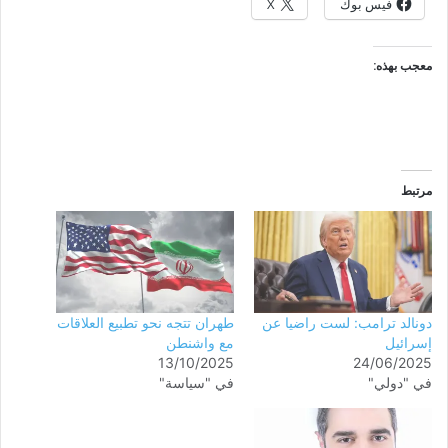
فيس بوك
X
معجب بهذه:
مرتبط
دونالد ترامب: لست راضيا عن
طهران تتجه نحو تطبيع العلاقات
إسرائيل
مع واشنطن
13/10/2025
24/06/2025
في "دولي"
في "سياسة"