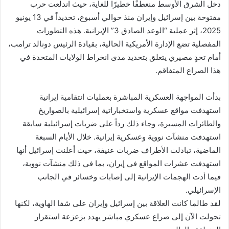
دخل الشرق الأوسط منعطفًا خطيرًا للغاية، حيث اندلعت حرب
مفتوحة بين إسرائيل وإيران منذ حوالي أسبوع، تحديداً في 13 يونيو
2025، إثر عملية “الوعد الصادق 3” الإيرانية. هذه التطورات
المفصلية تضع الإدارة الأمريكية الحالية، بقيادة الرئيس دونالد ترامب،
أمام تحدٍ مصيري يتعلق بتحديد مدى انخراط الولايات المتحدة في
هذا الصراع المتفاقم.
بدأت المواجهة العسكرية المباشرة بعمليات انتقامية إيرانية
استهدفت مواقع عسكرية واستخباراتية إسرائيلية بالصواريخ
والطائرات المسيرة، وجاء ذلك رداً على ضربات إسرائيلية سابقة
استهدفت منشآت نووية وعسكرية إيرانية. خلال الأيام السبعة
الماضية، تبادلت الأطراف ضربات عنيفة، حيث أعلنت إسرائيل أنها
استهدفت عشرات المواقع في إيران، بما في ذلك منشآت نووية،
فيما أدت الهجمات الإيرانية إلى إصابات وخسائر في الجانب
الإسرائيلي.
لقد طالما كانت العلاقة بين إسرائيل وإيران على شفا الهاوية، لكنها
تحولت الآن إلى صراع عسكري مباشر يهدد بزعزعة استقرار