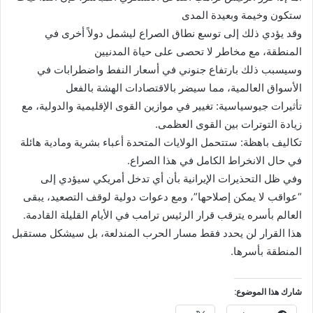
ستكون وخيمة وبعيدة المدى
وقد يؤدي ذلك إلى توسع نطاق الصراع ليشمل دولاً أخرى في
المنطقة، مع مخاطر لا تحصى على حياة المدنيين
وسيسبب ذلك بارتفاع جنوني في أسعار النفط واضطرابات في
الأسواق العالمية، مما سيضر بالاقتصادات الهشة بالفعل
تأثيرات جيوسياسية: تغيير في موازين القوى الإقليمية والدولية، مع
زيادة التوترات بين القوى العظمى.
تكاليف باهظة: ستتحمل الولايات المتحدة أعباء بشرية ومادية هائلة
في حال الانخراط الكامل في هذا الصراع.
وفي ظل التحذيرات الإيرانية بأن أي تدخل أمريكي سيؤدي إلى
“عواقب لا يمكن إصلاحها”، ومع دعوات دولية لوقف التصعيد، يبقى
العالم بأسره يترقب قرار الرئيس ترامب في الأيام القليلة القادمة.
هذا القرار لن يحدد فقط مسار الحرب المندلعة، بل سيشكل مستقبل
المنطقة بأسرها.
شارك هذا الموضوع: